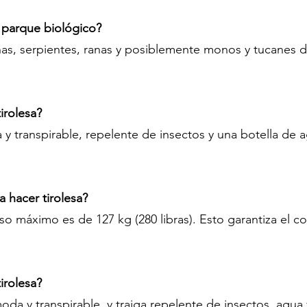
 parque biológico?
nas, serpientes, ranas y posiblemente monos y tucanes d
irolesa?
a y transpirable, repelente de insectos y una botella de
a hacer tirolesa?
so máximo es de 127 kg (280 libras). Esto garantiza el c
irolesa?
da y transpirable, y traiga repelente de insectos, agua