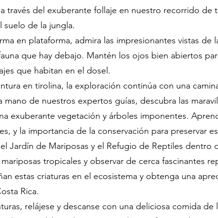
 a través del exuberante follaje en nuestro recorrido de 
suelo de la jungla.
rma en plataforma, admira las impresionantes vistas de la
 y fauna que hay debajo. Mantén los ojos bien abiertos pa
ajes que habitan en el dosel.
ura en tirolina, la exploración continúa con una camin
a mano de nuestros expertos guías, descubra las maravill
na exuberante vegetación y árboles imponentes. Aprenda
les, y la importancia de la conservación para preservar e
 el Jardín de Mariposas y el Refugio de Reptiles dentro
s mariposas tropicales y observar de cerca fascinantes re
n estas criaturas en el ecosistema y obtenga una apre
Costa Rica.
uras, relájese y descanse con una deliciosa comida de l