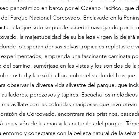
eo panorámico en barco por el Océano Pacífico, que dur
za del Parque Nacional Corcovado. Enclavado en la Pení
tacta, a la que solo se puede acceder navegando por el m
rcovado, la majestuosidad de su belleza virgen lo deja
, donde lo esperan densas selvas tropicales repletas de v
as experimentados, emprenda una fascinante caminata po
 del camino, sumérjase en las vistas y los sonidos de la s
bre usted y la exótica flora cubre el suelo del bosque.
ra observar la diversa vida silvestre del parque, que in
lladores, perezosos y tapires. Escucha los melódicos c
maravíllate con las coloridas mariposas que revolotean en
razón de Corcovado, encontrará ríos prístinos, cascadas
rá una visión de las maravillas naturales del parque. T
entorno y conectarse con la belleza natural de la selva t