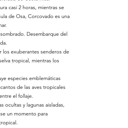
a casi 2 horas, mientras se
nsula de Osa, Corcovado es una
ar.
rá asombrado. Desembarque del
ida.
r los exuberantes senderos de
elva tropical, mientras los
cluye especies emblemáticas
antos de las aves tropicales
tre el follaje.
 ocultas y lagunas aisladas,
ómese un momento para
ropical.