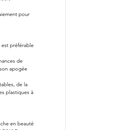
aiement pour 
 est préférable 
chances de 
à son apogée 
ables, de la 
es plastiques à 
iche en beauté 