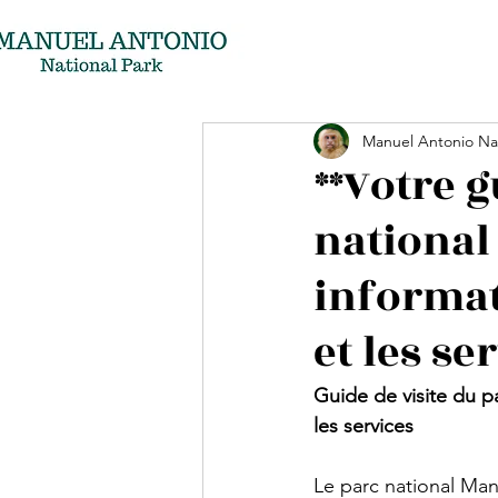
Manuel Antonio Nat
**Votre g
national
informati
et les se
Guide de visite du pa
les services
Le parc national Man