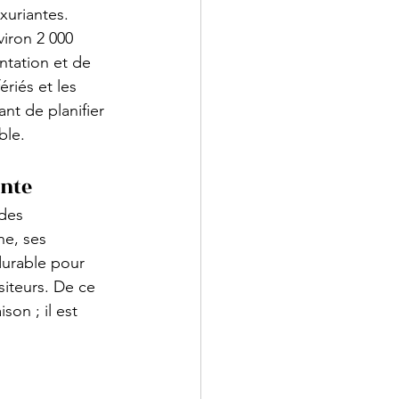
xuriantes. 
viron 2 000 
ntation et de 
riés et les 
nt de planifier 
ble.
ante
 des 
ne, ses 
durable pour 
siteurs. De ce 
son ; il est 