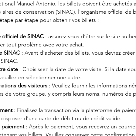
national Manuel Antonio, les billets doivent être achetés 
aires de conservation (SINAC), l'organisme officiel de bi
étape par étape pour obtenir vos billets :
e officiel de SINAC
 : assurez-vous d’être sur le site auth
er tout problème avec votre achat.
te SINAC
 : Avant d'acheter des billets, vous devrez crée
e SINAC.
tre date
 : Choisissez la date de votre visite. Si la date so
veuillez en sélectionner une autre.
mations des visiteurs
 : Veuillez fournir les informations n
s de votre groupe, y compris leurs noms, numéros de p
iement
 : Finalisez la transaction via la plateforme de paie
disposer d’une carte de débit ou de crédit valide.
e paiement
 : Après le paiement, vous recevrez un courrie
tenant vos billets. Veuillez conserver cette confirmation,