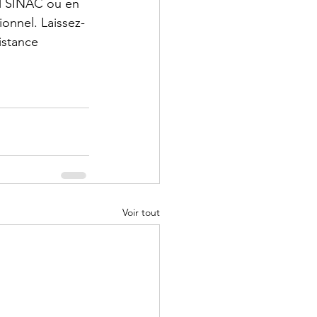
iel SINAC ou en 
ionnel. Laissez-
istance 
Voir tout