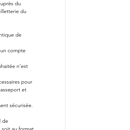
auprès du 
lletterie du 
entique de 
r un compte 
uhaitée n’est 
écessaires pour 
asseport et 
ment sécurisée. 
l de 
 soit au format 