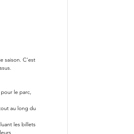
e saison. C'est 
ssus.
 pour le parc, 
tout au long du 
ant les billets 
leurs 