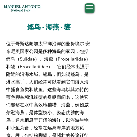
鲣鸟 - 海燕 - 鹱
位于哥斯达黎加太平洋沿岸的曼努埃尔·安
东尼奥国家公园是多种海鸟的家园，包括
鲣鸟（Sulidae）、海燕（Procellariidae）
和鹱（Procellariidae），它们经常出没于
附近的沿海水域。鲣鸟，例如褐鲣鸟，是
潜水高手，人们经常可以看到它们潜入海
中捕食鱼类和鱿鱼。这些海鸟以其独特的
蓝色脚掌和流线型的身躯而闻名，这使它
们能够在水中高效地捕猎。海燕，例如威
尔逊海燕，是体型娇小、姿态优雅的海
鸟，通常栖息于开阔的海洋，以浮游生物
和小鱼为食，经常在远离海岸的地方觅
食。鹱，包括粉脚鹱，是强壮的长途迁徙