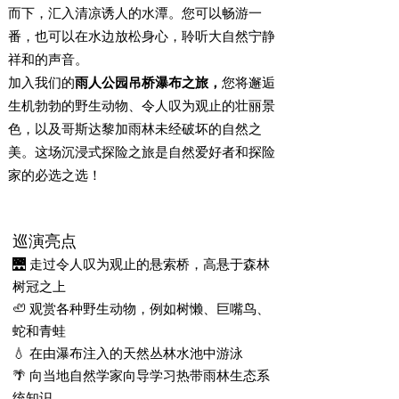
而下，汇入清凉诱人的水潭。您可以畅游一
番，也可以在水边放松身心，聆听大自然宁静
祥和的声音。
加入我们的
雨人公园吊桥瀑布之旅，
您将邂逅
生机勃勃的野生动物、令人叹为观止的壮丽景
色，以及哥斯达黎加雨林未经破坏的自然之
美。这场沉浸式探险之旅是自然爱好者和探险
家的必选之选！
巡演亮点
🌉 走过令人叹为观止的悬索桥，高悬于森林
树冠之上
🦥 观赏各种野生动物，例如树懒、巨嘴鸟、
蛇和青蛙
💧 在由瀑布注入的天然丛林水池中游泳
🌴 向当地自然学家向导学习热带雨林生态系
统知识