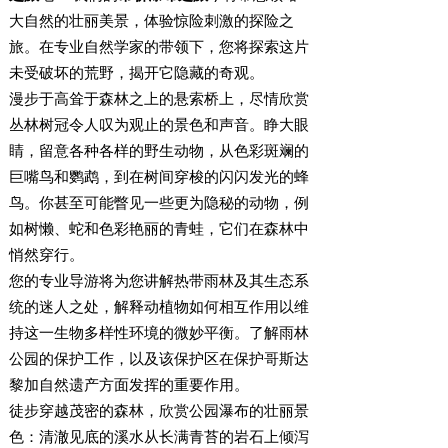
大自然的壮丽美景，体验惊险刺激的探险之
旅。在专业自然学家的带领下，您将探索这片
未受破坏的荒野，揭开它隐藏的奇观。
漫步于高耸于森林之上的悬索桥上，尽情欣赏
丛林树冠令人叹为观止的景色和声音。睁大眼
睛，留意各种各样的野生动物，从色彩斑斓的
巨嘴鸟和鹦鹉，到在树间穿梭的闪闪发光的蜂
鸟。你甚至可能瞥见一些更为隐秘的动物，例
如树懒、蛇和色彩艳丽的青蛙，它们在森林中
悄然穿行。
您的专业导游将为您讲解热带雨林及其生态系
统的迷人之处，解释动植物如何相互作用以维
持这一生物多样性环境的微妙平衡。了解雨林
公园的保护工作，以及该保护区在保护哥斯达
黎加自然遗产方面发挥的重要作用。
徒步穿越茂密的森林，欣赏公园瀑布的壮丽景
色：清澈见底的溪水从长满青苔的岩石上倾泻