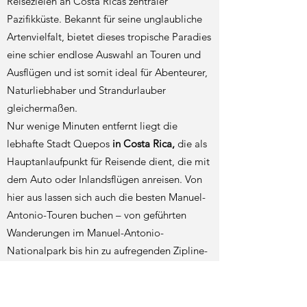
Reisezielen an Costa Ricas zentraler
Pazifikküste. Bekannt für seine unglaubliche
Artenvielfalt, bietet dieses tropische Paradies
eine schier endlose Auswahl an Touren und
Ausflügen und ist somit ideal für Abenteurer,
Naturliebhaber und Strandurlauber
gleichermaßen.
Nur wenige Minuten entfernt liegt die
lebhafte Stadt Quepos
in Costa Rica,
die als
Hauptanlaufpunkt für Reisende dient, die mit
dem Auto oder Inlandsflügen anreisen. Von
hier aus lassen sich auch die besten Manuel-
Antonio-Touren buchen – von geführten
Wanderungen im Manuel-Antonio-
Nationalpark bis hin zu aufregenden Zipline-
und Katamaran-Abenteuern.
Im Gegensatz zu anderen überfüllten
Ferienorten hat sich Manuel Antonio seinen