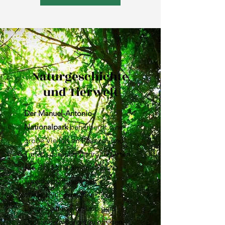
Naturgeschichte
und Tierwelt
Der Manuel-Antonio-
Nationalpark
beherbergt eine
große Vielfalt an Pflanzen und
Tieren, darunter bedrohte Arten
wie das Mittelamerikanische
Totenkopfäffchen. Seine
abwechslungsreichen
Landschaften, von üppigen
Dschungeln bis hin zu ruhigen