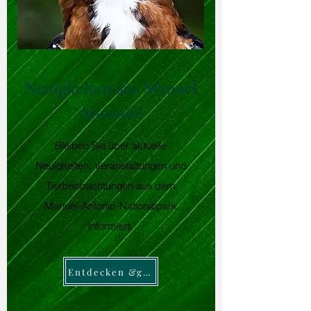
Neuigkeiten aus Manuel
Antonio!
Bleiben Sie über aktuelle
Neuigkeiten, Veranstaltungen und
Tierbeobachtungen aus dem
Manuel-Antonio-Nationalpark
informiert.
Entdecken &gt;&gt;