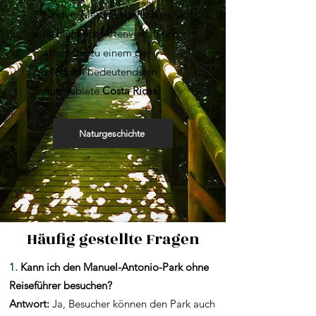
Stränden, bieten Lebensraum für
eine blühende Artenvielfalt und
machen ihn zu einem der
ökologisch bedeutendsten
Schutzgebiete
Costa Ricas.
Naturgeschichte
Häufig gestellte Fragen
1.
Kann ich den Manuel-Antonio-Park ohne
Reiseführer besuchen?
Antwort:
Ja, Besucher können den Park auch