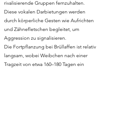
rivalisierende Gruppen fernzuhalten.
Diese vokalen Darbietungen werden
durch körperliche Gesten wie Aufrichten
und Zähnefletschen begleitet, um
Aggression zu signalisieren.
Die Fortpflanzung bei Brüllaffen ist relativ
langsam, wobei Weibchen nach einer
Tragzeit von etwa 160–180 Tagen ein
einzelnes Jungtier zur Welt bringen. Das
Junge wird mit geschlossenen Augen
geboren und klammert sich mehrere
Monate lang am Bauch der Mutter. Mit
dem Wachstum beginnt das Jungtier, die
Gruppe zu erkunden und zu sozialisieren
und wird schließlich unabhängiger, wenn
es heranwächst.