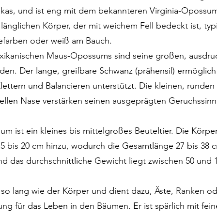
rikas, und ist eng mit dem bekannteren Virginia-Opossu
änglichen Körper, der mit weichem Fell bedeckt ist, typ
mefarben oder weiß am Bauch.
exikanischen Maus-Opossums sind seine großen, ausdru
nden. Der lange, greifbare Schwanz (prähensil) ermöglic
lettern und Balancieren unterstützt. Die kleinen, runden
hellen Nase verstärken seinen ausgeprägten Geruchssinn
ist ein kleines bis mittelgroßes Beuteltier. Die Körper
15 bis 20 cm hinzu, wodurch die Gesamtlänge 27 bis 38
d das durchschnittliche Gewicht liegt zwischen 50 und 
t so lang wie der Körper und dient dazu, Äste, Ranken 
ung für das Leben in den Bäumen. Er ist spärlich mit fe