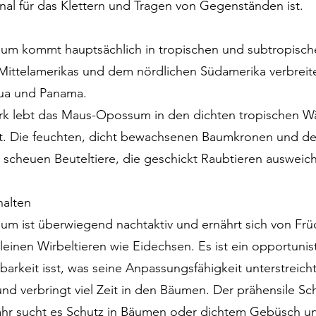
onal für das Klettern und Tragen von Gegenständen ist.
 kommt hauptsächlich in tropischen und subtropischen 
n Mittelamerikas und dem nördlichen Südamerika verbreite
gua und Panama.
rk lebt das Maus-Opossum in den dichten tropischen W
et. Die feuchten, dicht bewachsenen Baumkronen und d
, scheuen Beuteltiere, die geschickt Raubtieren auswei
halten
 ist überwiegend nachtaktiv und ernährt sich von Früc
einen Wirbeltieren wie Eidechsen. Es ist ein opportunisti
arkeit isst, was seine Anpassungsfähigkeit unterstreicht
r und verbringt viel Zeit in den Bäumen. Der prähensile S
ahr sucht es Schutz in Bäumen oder dichtem Gebüsch un