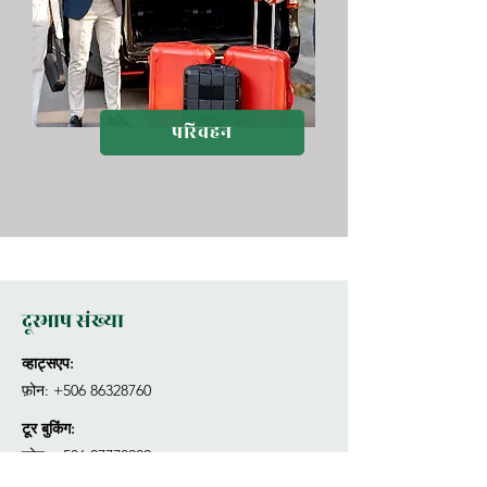
परिवहन
दूरभाष संख्या
व्हाट्सएप:
फ़ोन:
+506 86328760
टूर बुकिंग:
फ़ोन:
+506 27770932