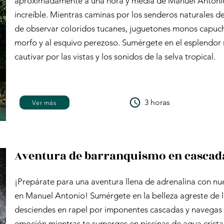
aproximadamente a una hora y media de Manuel Antonio.
increíble. Mientras caminas por los senderos naturales d
de observar coloridos tucanes, juguetones monos capuch
morfo y al esquivo perezoso. Sumérgete en el esplendor n
cautivar por las vistas y los sonidos de la selva tropical.
3 horas
Ver más
Aventura de barranquismo en cascad
¡Prepárate para una aventura llena de adrenalina con n
en Manuel Antonio! Sumérgete en la belleza agreste de la
desciendes en rapel por imponentes cascadas y navegas p
emoción mientras te sumerges en piscinas de agua crista