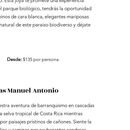
 Esta joya te promete una experiencia
el parque biológico, tendrás la oportunidad
inos de cara blanca, elegantes mariposas
atural de este paraíso biodiverso y déjate
Desde:
$135 por persona
as Manuel Antonio
uestra aventura de barranquismo en cascadas
 selva tropical de Costa Rica mientras
or paisajes prístinos de cañones. Siente la
lina y caminas por exuberantes senderos